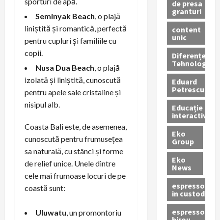
sporturi de apă.
de presa
granturi
Seminyak Beach
, o plajă
liniștită și romantică, perfectă
content
unic
pentru cupluri și familiile cu
copii.
Diferențe
Tehnologice
Nusa Dua Beach
, o plajă
izolată și liniștită, cunoscută
Eduard
Petrescu
pentru apele sale cristaline și
nisipul alb.
Educație
interactivă
Coasta Bali este, de asemenea,
Eko
cunoscută pentru frumusețea
Group
sa naturală, cu stânci și forme
Eko
de relief unice. Unele dintre
News
cele mai frumoase locuri de pe
espressoare
coastă sunt:
in custodie
espressor
Uluwatu
, un promontoriu
birou