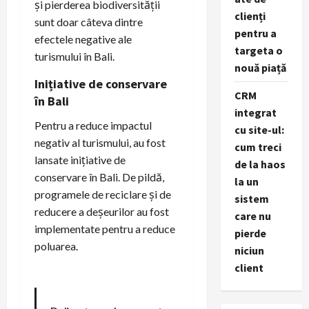
și pierderea biodiversității
clienți
sunt doar câteva dintre
pentru a
efectele negative ale
targeta o
turismului în Bali.
nouă piață
Inițiative de conservare
CRM
în Bali
integrat
Pentru a reduce impactul
cu site-ul:
negativ al turismului, au fost
cum treci
lansate inițiative de
de la haos
conservare în Bali. De pildă,
la un
programele de reciclare și de
sistem
reducere a deșeurilor au fost
care nu
implementate pentru a reduce
pierde
poluarea.
niciun
client