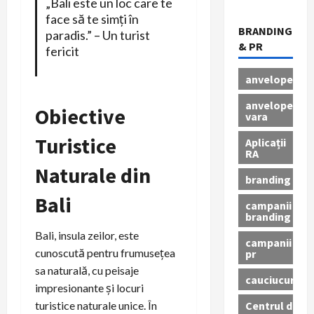
„Bali este un loc care te
face să te simți în
BRANDING
paradis.” – Un turist
& PR
fericit
anvelope
anvelope
Obiective
vara
Turistice
Aplicații
RA
Naturale din
branding
Bali
campanii
branding
Bali, insula zeilor, este
campanii
cunoscută pentru frumusețea
pr
sa naturală, cu peisaje
cauciucuri
impresionante și locuri
Centrul de
turistice naturale unice. În