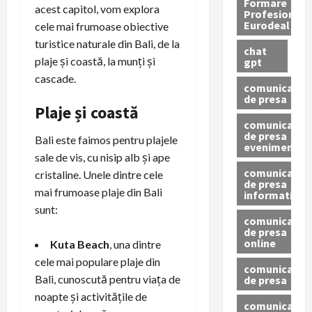
Formare
acest capitol, vom explora
Profesionala
Eurodeal
cele mai frumoase obiective
turistice naturale din Bali, de la
chat
plaje și coastă, la munți și
gpt
cascade.
comunicat
de presa
Plaje și coastă
comunicat
de presa
Bali este faimos pentru plajele
eveniment
sale de vis, cu nisip alb și ape
comunicat
cristaline. Unele dintre cele
de presa
mai frumoase plaje din Bali
informativ
sunt:
comunicat
de presa
online
Kuta Beach
, una dintre
cele mai populare plaje din
comunicate
Bali, cunoscută pentru viața de
de presa
noapte și activitățile de
comunicate