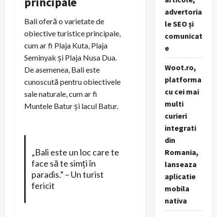
principale
advertoria
Bali oferă o varietate de
le SEO și
obiective turistice principale,
comunicat
cum ar fi Plaja Kuta, Plaja
e
Seminyak și Plaja Nusa Dua.
Woot.ro,
De asemenea, Bali este
platforma
cunoscută pentru obiectivele
cu cei mai
sale naturale, cum ar fi
multi
Muntele Batur și lacul Batur.
curieri
integrati
din
„Bali este un loc care te
Romania,
face să te simți în
lanseaza
paradis.” – Un turist
aplicatie
fericit
mobila
nativa