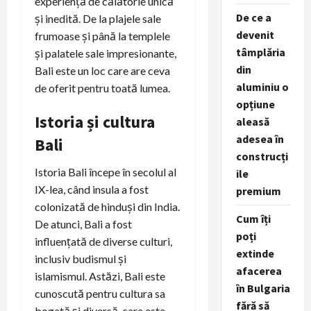
experiență de călătorie unică
De ce a
și inedită. De la plajele sale
devenit
frumoase și până la templele
tâmplăria
și palatele sale impresionante,
din
Bali este un loc care are ceva
aluminiu o
de oferit pentru toată lumea.
opțiune
Istoria și cultura
aleasă
adesea în
Bali
construcți
Istoria Bali începe în secolul al
ile
IX-lea, când insula a fost
premium
colonizată de hinduși din India.
Cum îți
De atunci, Bali a fost
poți
influențată de diverse culturi,
extinde
inclusiv budismul și
afacerea
islamismul. Astăzi, Bali este
în Bulgaria
cunoscută pentru cultura sa
fără să
bogată și diversă, care este