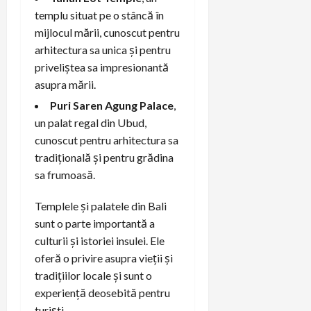
templu situat pe o stâncă în
mijlocul mării, cunoscut pentru
arhitectura sa unica și pentru
priveliștea sa impresionantă
asupra mării.
Puri Saren Agung Palace
,
un palat regal din Ubud,
cunoscut pentru arhitectura sa
tradițională și pentru grădina
sa frumoasă.
Templele și palatele din Bali
sunt o parte importantă a
culturii și istoriei insulei. Ele
oferă o privire asupra vieții și
tradițiilor locale și sunt o
experiență deosebită pentru
turiști.