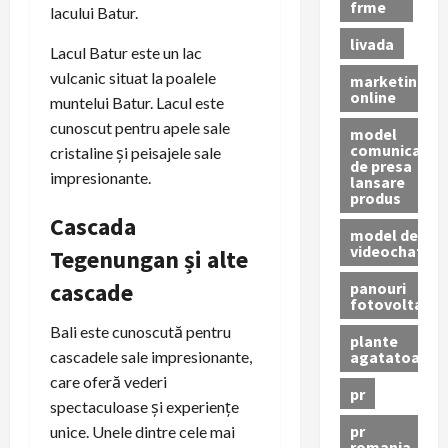
frme
lacului Batur.
livada
Lacul Batur este un lac
vulcanic situat la poalele
marketing
online
muntelui Batur. Lacul este
cunoscut pentru apele sale
model
comunicat
cristaline și peisajele sale
de presa
impresionante.
lansare
produs
Cascada
model de
videochat
Tegenungan și alte
cascade
panouri
fotovoltaice
Bali este cunoscută pentru
plante
agatatoare
cascadele sale impresionante,
care oferă vederi
pr
spectaculoase și experiențe
pr
unice. Unele dintre cele mai
romania