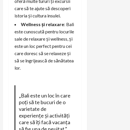
oferă multe tururi și excursii
care să te ajute să descoperi
istoria și cultura insulei.
Wellness și relaxare
: Bali
este cunoscută pentru locurile
sale de relaxare și wellness, și
este un loc perfect pentru cei
care doresc să se relaxeze și
să se îngrijească de sănătatea
lor.
„Bali este un loc în care
poți să te bucuri de o
varietate de
experiențe și activități
care să îți facă vacanța
să fie una de neuitat.”