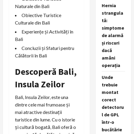
Hernia
Naturale din Bali
strangula
Obiective Turistice
tă:
Culturale din Bali
simptome
Experiențe și Activități în
de alarmă
Bali
și riscuri
Concluzii și Sfaturi pentru
dacă
Călătorii în Bali
amâni
operația
Descoperă Bali,
Unde
Insula Zeilor
trebuie
montat
Bali, Insula Zeilor, este una
corect
dintre cele mai frumoase și
detectoru
mai atractive destinații
l de GPL
turistice din lume. Cu o istorie
într-o
și cultură bogată, Bali oferă o
bucătărie