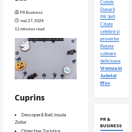
Cotele
Dunarii
PR Business
PR 360
mai 27, 2024
Citate
12 minutes read
celebre si
proverbe
Rețete
culinare
delicioase
Vremea in
Judetul
Ilfov
Cuprins
Descoperă Bali, Insula
PR &
Zeilor
BUSINESS
Obiective Turistice