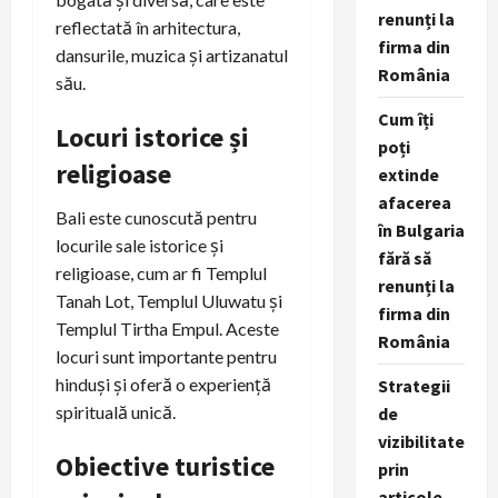
renunți la
reflectată în arhitectura,
firma din
dansurile, muzica și artizanatul
România
său.
Cum îți
Locuri istorice și
poți
religioase
extinde
afacerea
Bali este cunoscută pentru
în Bulgaria
locurile sale istorice și
fără să
religioase, cum ar fi Templul
renunți la
Tanah Lot, Templul Uluwatu și
firma din
Templul Tirtha Empul. Aceste
România
locuri sunt importante pentru
hinduși și oferă o experiență
Strategii
spirituală unică.
de
vizibilitate
Obiective turistice
prin
articole,