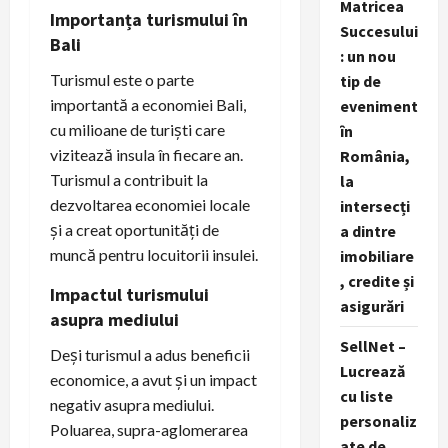
Matricea
Importanța turismului în
Succesului
Bali
: un nou
Turismul este o parte
tip de
importantă a economiei Bali,
eveniment
cu milioane de turiști care
în
vizitează insula în fiecare an.
România,
Turismul a contribuit la
la
dezvoltarea economiei locale
intersecți
și a creat oportunități de
a dintre
muncă pentru locuitorii insulei.
imobiliare
, credite și
Impactul turismului
asigurări
asupra mediului
SellNet –
Deși turismul a adus beneficii
Lucrează
economice, a avut și un impact
cu liste
negativ asupra mediului.
personaliz
Poluarea, supra-aglomerarea
ate de