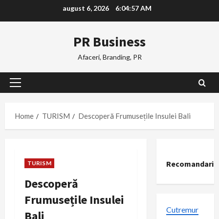
Skip
august 6, 2026
6:04:58 AM
to
content
PR Business
Afaceri, Branding, PR
Primary
Menu
Home
TURISM
Descoperă Frumusețile Insulei Bali
Recomandari
TURISM
Descoperă
Frumusețile Insulei
Cutremur
Bali