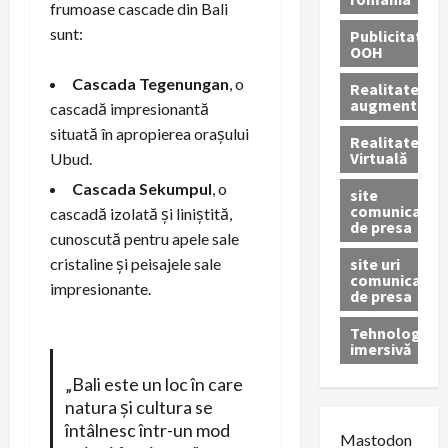
frumoase cascade din Bali
sunt:
Publicitate
OOH
Cascada Tegenungan
, o
Realitatea
augmentată
cascadă impresionantă
situată în apropierea orașului
Realitatea
Virtuală
Ubud.
Cascada Sekumpul
, o
site
comunicate
cascadă izolată și liniștită,
de presa
cunoscută pentru apele sale
site uri
cristaline și peisajele sale
comunicate
impresionante.
de presa
Tehnologie
imersivă
„Bali este un loc în care
natura și cultura se
întâlnesc într-un mod
Mastodon