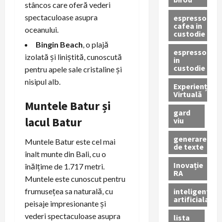
stâncos care oferă vederi
spectaculoase asupra
espressor
cafea in
oceanului.
custodie
Bingin Beach
, o plajă
espressor
izolată și liniștită, cunoscută
in
custodie
pentru apele sale cristaline și
nisipul alb.
Experiență
Virtuală
Muntele Batur și
gard
lacul Batur
viu
generare
Muntele Batur este cel mai
de texte
înalt munte din Bali, cu o
Inovație
înălțime de 1.717 metri.
RA
Muntele este cunoscut pentru
inteligenta
frumusețea sa naturală, cu
artificiala
peisaje impresionante și
vederi spectaculoase asupra
lista