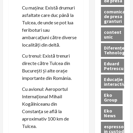
de presa
Cu mașina: Există drumuri
comunicate
asfaltate care duc până la
de presa
granturi
Tulcea, de unde se pot lua
feriboturi sau
content
unic
ambarcațiuni către diverse
localități din deltă.
Diferențe
Tehnologice
Cu trenul: Există trenuri
directe către Tulcea din
Eduard
Petrescu
București și alte orașe
importante din România.
Educație
interactivă
Cu avionul: Aeroportul
Eko
Internațional Mihail
Group
Kogălniceanu din
Eko
Constanța se află la
News
aproximativ 100 km de
Tulcea.
espressoare
in custodie