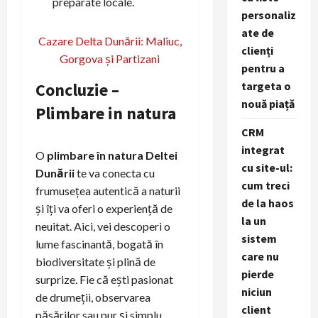
preparate locale.
personaliz
ate de
Cazare Delta Dunării: Maliuc,
clienți
Gorgova și Partizani
pentru a
Concluzie –
targeta o
nouă piață
Plimbare in natura
CRM
integrat
O
plimbare în natura Deltei
cu site-ul:
Dunării
te va conecta cu
cum treci
frumusețea autentică a naturii
de la haos
și îți va oferi o experiență de
la un
neuitat. Aici, vei descoperi o
sistem
lume fascinantă, bogată în
care nu
biodiversitate și plină de
pierde
surprize. Fie că ești pasionat
niciun
de drumeții, observarea
client
păsărilor sau pur și simplu