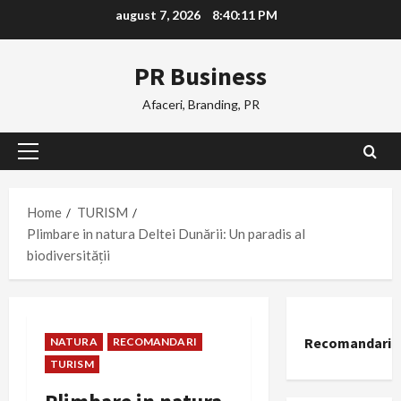
Skip
august 7, 2026
8:40:12 PM
to
content
PR Business
Afaceri, Branding, PR
Primary
Menu
Home
TURISM
Plimbare in natura Deltei Dunării: Un paradis al
biodiversității
Recomandari
NATURA
RECOMANDARI
TURISM