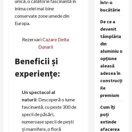
unică, o călătorie fascinantă în
într-o
inima celei mai bine
bucătărie
conservate zone umede din
De ce a
Europa.
devenit
tâmplăria
Rezervari
Cazare Delta
din
Dunarii
aluminiu o
Beneficii și
opțiune
aleasă
experiențe:
adesea în
construcți
ile
Un spectacol al
premium
naturii:
Descoperă o lume
fascinantă, cu peste 300 de
Cum îți
specii de păsări,
poți
numeroase specii de pești
extinde
și mamifere, o floră
afacerea