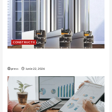
CONSTRUCTII
De ce a devenit tâmplăria din aluminiu o
opțiune aleasă adesea în construcțiile premium
press
iunie 22, 2026