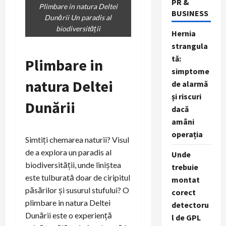
PR &
Plimbare in natura Deltei
BUSINESS
Dunării Un paradis al
biodiversității
Hernia
strangula
tă:
Plimbare in
simptome
natura Deltei
de alarmă
și riscuri
Dunării
dacă
amâni
operația
Simtiți chemarea naturii? Visul
de a explora un paradis al
Unde
biodiversității, unde liniștea
trebuie
este tulburată doar de ciripitul
montat
păsărilor și susurul stufului? O
corect
plimbare in natura Deltei
detectoru
Dunării este o experiență
l de GPL