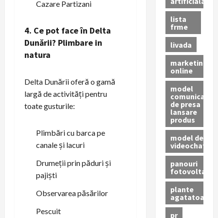
artificiala
Cazare Partizani
lista
frme
4. Ce pot face în Delta
Dunării?
Plimbare in
livada
natura
marketing
online
Delta Dunării oferă o gamă
model
largă de activități pentru
comunicat
de presa
toate gusturile:
lansare
produs
Plimbări cu barca pe
model de
canale și lacuri
videochat
Drumeții prin păduri și
panouri
fotovoltaice
pajiști
plante
Observarea păsărilor
agatatoare
Pescuit
pr