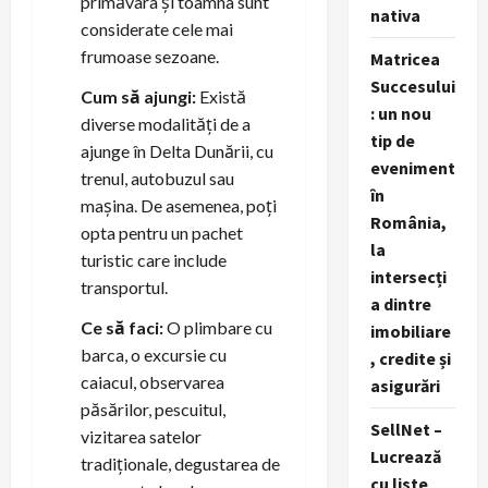
primăvara și toamna sunt
nativa
considerate cele mai
frumoase sezoane.
Matricea
Succesului
Cum să ajungi:
Există
: un nou
diverse modalități de a
tip de
ajunge în Delta Dunării, cu
eveniment
trenul, autobuzul sau
în
mașina. De asemenea, poți
România,
opta pentru un pachet
la
turistic care include
intersecți
transportul.
a dintre
Ce să faci:
O plimbare cu
imobiliare
barca, o excursie cu
, credite și
caiacul, observarea
asigurări
păsărilor, pescuitul,
SellNet –
vizitarea satelor
Lucrează
tradiționale, degustarea de
cu liste