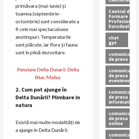
primăvara (mai-iunie) și
Centrul de
toamna (septembrie-
Formare
Profesionala
octombrie) sunt considerate a
Eurodeal
fi cele mai spectaculoase
anotimpuri. Temperaturile
chat
gpt
sunt plăcute, iar flora și fauna
sunt în plină dezvoltare.
comunicat
de presa
Pensiune Delta Dunarii: Delta
comunicat
de presa
Blue, Maliuc
eveniment
2. Cum pot ajunge în
comunicat
de presa
Delta Dunării?
Plimbare in
informativ
natura
comunicat
de presa
Există mai multe modalități de
online
a ajunge în Delta Dunării:
comunicate