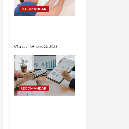
RECOMANDARI
Unde trebuie montat
corect detectorul de GPL
într-o bucătărie
press
iunie 22, 2026
RECOMANDARI
Cum îți poți extinde
afacerea în Bulgaria fără
să renunți la firma din
România