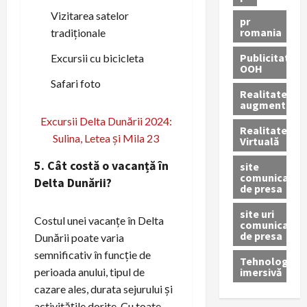
Vizitarea satelor
pr
romania
tradiționale
Publicitate
Excursii cu bicicleta
OOH
Safari foto
Realitatea
augmentată
Excursii Delta Dunării 2024:
Realitatea
Sulina, Letea și Mila 23
Virtuală
5. Cât costă o vacanță în
site
comunicate
Delta Dunării?
de presa
site uri
Costul unei vacanțe în Delta
comunicate
de presa
Dunării poate varia
semnificativ în funcție de
Tehnologie
imersivă
perioada anului, tipul de
cazare ales, durata sejurului și
activitățile dorite. Cu toate