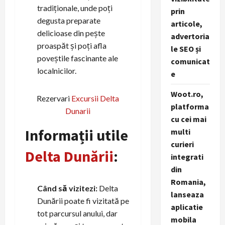
tradiționale, unde poți
prin
degusta preparate
articole,
delicioase din pește
advertoria
proaspăt și poți afla
le SEO și
poveștile fascinante ale
comunicat
localnicilor.
e
Woot.ro,
Rezervari
Excursii Delta
platforma
Dunarii
cu cei mai
Informații utile
multi
curieri
Delta Dunării
:
integrati
din
Romania,
Când să vizitezi:
Delta
lanseaza
Dunării poate fi vizitată pe
aplicatie
tot parcursul anului, dar
mobila