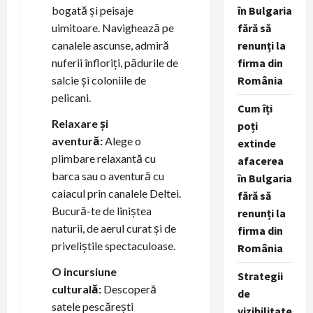
bogată și peisaje
în Bulgaria
uimitoare. Navighează pe
fără să
canalele ascunse, admiră
renunți la
nuferii înfloriți, pădurile de
firma din
salcie și coloniile de
România
pelicani.
Cum îți
Relaxare și
poți
aventură:
Alege o
extinde
plimbare relaxantă cu
afacerea
barca sau o aventură cu
în Bulgaria
caiacul prin canalele Deltei.
fără să
Bucură-te de liniștea
renunți la
naturii, de aerul curat și de
firma din
priveliștile spectaculoase.
România
O incursiune
Strategii
culturală:
Descoperă
de
satele pescărești
vizibilitate