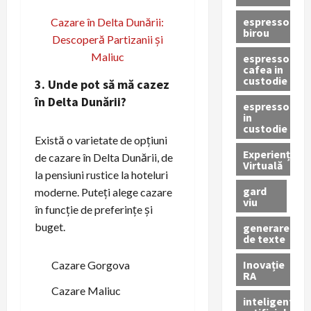
espressor
Cazare în Delta Dunării:
birou
Descoperă Partizanii și
Maliuc
espressor
cafea in
custodie
3. Unde pot să mă cazez
în Delta Dunării?
espressor
in
custodie
Există o varietate de opțiuni
Experiență
de cazare în Delta Dunării, de
Virtuală
la pensiuni rustice la hoteluri
gard
moderne. Puteți alege cazare
viu
în funcție de preferințe și
buget.
generare
de texte
Inovație
Cazare Gorgova
RA
Cazare Maliuc
inteligenta