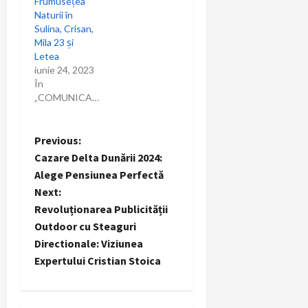
Frumusețea
Naturii în
Sulina, Crisan,
Mila 23 și
Letea
iunie 24, 2023
În
„COMUNICARE”
P
Previous:
Cazare Delta Dunării 2024:
o
Alege Pensiunea Perfectă
Next:
s
Revoluționarea Publicității
t
Outdoor cu Steaguri
Directionale: Viziunea
n
Expertului Cristian Stoica
a