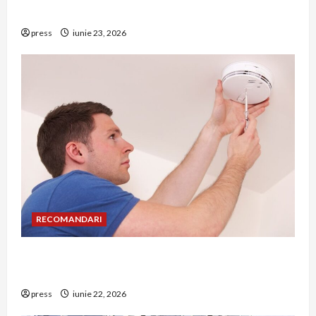
riscuri dacă amâni operația
press
iunie 23, 2026
RECOMANDARI
Unde trebuie montat corect detectorul de GPL
într-o bucătărie
press
iunie 22, 2026