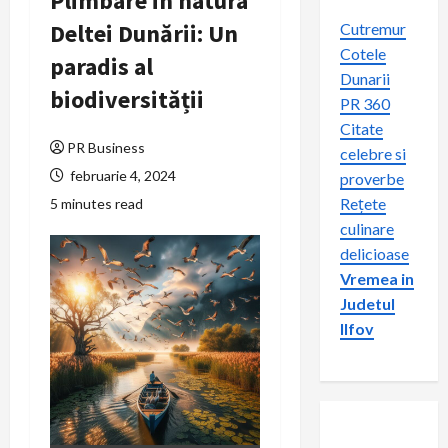
Plimbare in natura
Deltei Dunării: Un
Cutremur
Cotele
paradis al
Dunarii
biodiversității
PR 360
Citate
PR Business
celebre si
februarie 4, 2024
proverbe
Rețete
5 minutes read
culinare
delicioase
Vremea in
Judetul
Ilfov