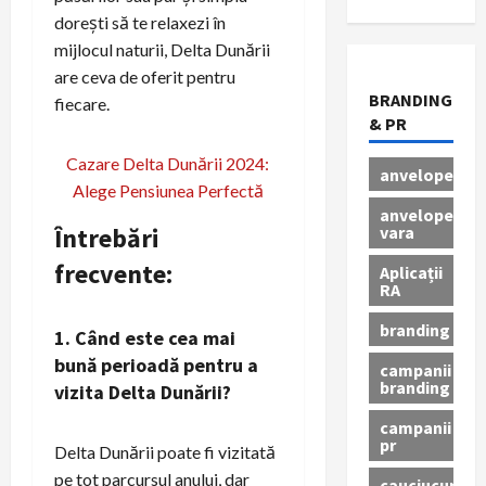
dorești să te relaxezi în
mijlocul naturii, Delta Dunării
are ceva de oferit pentru
BRANDING
fiecare.
& PR
Cazare Delta Dunării 2024:
anvelope
Alege Pensiunea Perfectă
anvelope
vara
Întrebări
frecvente:
Aplicații
RA
branding
1. Când este cea mai
bună perioadă pentru a
campanii
branding
vizita Delta Dunării?
campanii
pr
Delta Dunării poate fi vizitată
pe tot parcursul anului, dar
cauciucuri