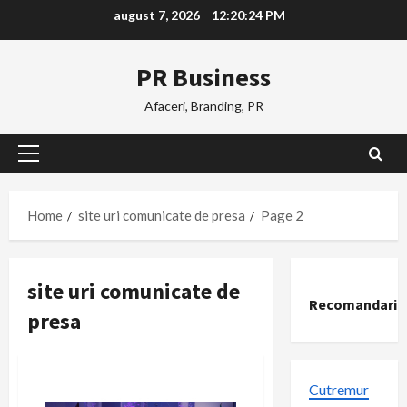
Skip
august 7, 2026
12:20:24 PM
to
content
PR Business
Afaceri, Branding, PR
Primary
Menu
Home
site uri comunicate de presa
Page 2
site uri comunicate de
Recomandari
presa
Cutremur