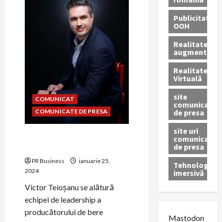
Day
și
Publicitate
Dragobete
OOH
Realitatea
augmentată
Realitatea
Virtuală
site
COMUNICAT
comunicate
de presa
COMUNICATE DE PRESA
site uri
Bergenbier S.A. are un nou
comunicate
de presa
Director de marketing
PR Business
ianuarie 25,
Tehnologie
2024
imersivă
Victor Teioșanu se alătură
echipei de leadership a
producătorului de bere
Mastodon