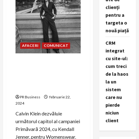
clienți
pentru a
targeta o
nouă piață
CRM
AFACERI
COMUNICAT
integrat
cu site-ul:
CalvinKlein prezintă noua
cum treci
campanie Womenswear
de la haos
Primăvara 2024, cu
la un
Kendall Jenner în rolul
principal
sistem
care nu
PR Business
februarie 22,
2024
pierde
niciun
Calvin Klein dezvăluie
client
următorul capitol al campaniei
Primăvară 2024, cu Kendall
Jenner, pentru Womenswear.