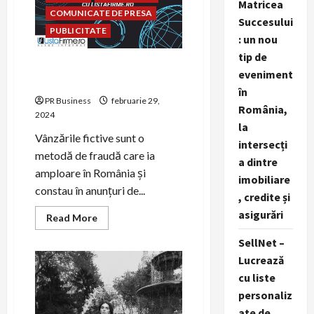
Matricea
a
COMUNICATE DE PRESA
Persoanelor
Succesului
cu
PUBLICITATE
: un nou
Dizabilități
tip de
Redu riscul achizițiilor online
eveniment
cu ListaFirme.ro
în
PR Business
februarie 29,
România,
2024
la
Vânzările fictive sunt o
intersecți
metodă de fraudă care ia
a dintre
amploare în România și
imobiliare
constau în anunțuri de...
, credite și
asigurări
Read
Read More
more
about
SellNet –
Redu
riscul
Lucrează
achizițiilor
online
cu liste
cu
personaliz
ListaFirme.ro
ate de