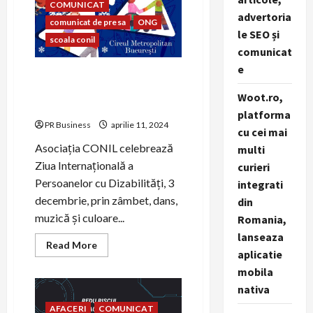
NIC
COMUNICAT
organizat
advertoria
comunicat de presa
ONG
de
le SEO și
Asociația
scoala conil
CONIL
comunicat
e
Asociația CONIL celebrează
Ziua Internațională a
Woot.ro,
Persoanelor cu Dizabilități
platforma
PR Business
aprilie 11, 2024
cu cei mai
Asociația CONIL celebrează
multi
Ziua Internațională a
curieri
Persoanelor cu Dizabilități, 3
integrati
decembrie, prin zâmbet, dans,
din
muzică și culoare...
Romania,
lanseaza
Read
Read More
aplicatie
more
about
mobila
Asociația
CONIL
nativa
celebrează
Ziua
AFACERI
COMUNICAT
Internațională