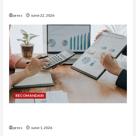
opțiune aleasă adesea în construcțiile premium
press
iunie 22, 2026
RECOMANDARI
Cum îți poți extinde afacerea în Bulgaria fără să
renunți la firma din România
press
iunie 1, 2026