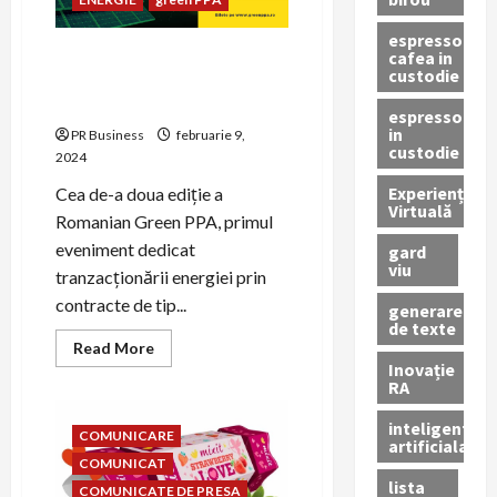
espressor
Consumatorii și producătorii
cafea in
custodie
se întâlnesc la Romanian
Green PPA
espressor
in
PR Business
februarie 9,
custodie
2024
Experiență
Cea de-a doua ediție a
Virtuală
Romanian Green PPA, primul
eveniment dedicat
gard
viu
tranzacționării energiei prin
contracte de tip...
generare
de texte
Read
Read More
more
Inovație
about
RA
Consumatorii
și
producătorii
inteligenta
COMUNICARE
se
artificiala
întâlnesc
COMUNICAT
la
lista
Romanian
COMUNICATE DE PRESA