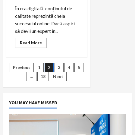
În era digitală, conținutul de
calitate reprezintă cheia
succesului online. Dacă aspiri
să devii un expert în...
Read
Read More
more
about
Expert
Copywrite:
Transformă-
Paginație
Previous
1
2
3
4
5
ți
Conținutul
cu
…
18
Next
articole
ChatGPT
YOU MAY HAVE MISSED