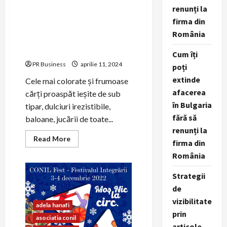
3-4 decembrie, Circul
renunți la
Metropolitan București
firma din
gazduiește TARGUL lui MOȘ
România
NIC organizat de Asociația
CONIL
Cum îți
PR Business
aprilie 11, 2024
poți
extinde
Cele mai colorate și frumoase
afacerea
cărți proaspăt ieșite de sub
în Bulgaria
tipar, dulciuri irezistibile,
fără să
baloane, jucării de toate...
renunți la
Read
Read More
firma din
more
about
România
3-
4
decembrie,
Strategii
Circul
Metropolitan
de
București
vizibilitate
gazduiește
adela hanafi
TARGUL
prin
lui
asociatia conil
MOȘ
articole,