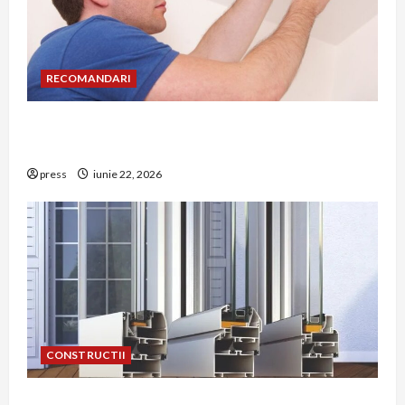
RECOMANDARI
Unde trebuie montat corect detectorul de GPL
într-o bucătărie
press
iunie 22, 2026
CONSTRUCTII
De ce a devenit tâmplăria din aluminiu o