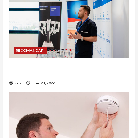
RECOMANDARI
Hernia strangulată: simptome de alarmă și
riscuri dacă amâni operația
press
iunie 23, 2026