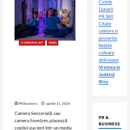
Cotele
Dunarii
PR 360
Citate
celebre si
proverbe
COMUNICAT
ONG
Rețete
culinare
TRANSAVIA sprijina
delicioase
amenajarea și dotarea
Vremea in
completa a unei Camere
Judetul
Senzoriale pentru
Ilfov
susținerea terapiei adecvate
pentru copiii Asociației
CONIL
PR Business
aprilie 11, 2024
Camera Senzorială, sau
PR &
camera Sonelzen, plasează
BUSINESS
copilul-pacient într-un mediu