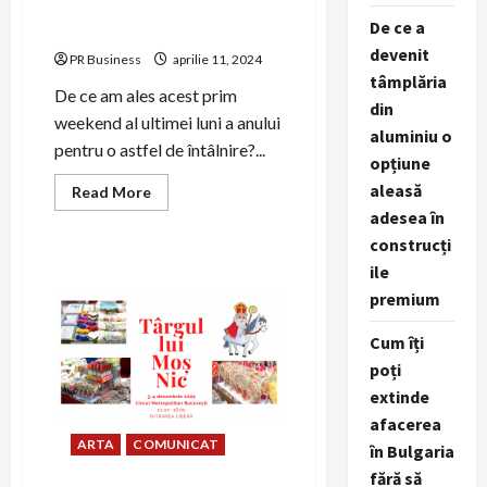
decembrie, prin zambet,
De ce a
dans, muzica și culoare
devenit
PR Business
aprilie 11, 2024
tâmplăria
De ce am ales acest prim
din
weekend al ultimei luni a anului
aluminiu o
pentru o astfel de întâlnire?...
opțiune
aleasă
Read
Read More
more
adesea în
about
Asociația
construcți
CONIL
celebreaza
ile
Ziua
premium
Internaționala
a
Persoanelor
Cum îți
cu
Dizabilitați,
poți
3
decembrie,
extinde
prin
zambet,
afacerea
dans,
ARTA
COMUNICAT
în Bulgaria
muzica
și
fără să
culoare