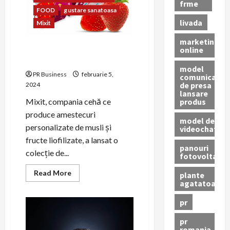
Green
frme
PPA
FOOD
gustare sanatoasa
livada
Mixit
marketing
Mixit a lansat colecția de
online
Valentine’s Day și Dragobete
model
PR Business
februarie 5,
comunicat
de presa
2024
lansare
produs
Mixit, compania cehă ce
produce amestecuri
model de
personalizate de musli și
videochat
fructe liofilizate, a lansat o
panouri
colecție de...
fotovoltaice
Read
Read More
plante
more
agatatoare
about
Mixit
a
pr
lansat
colecția
pr
de
romania
Valentine’s