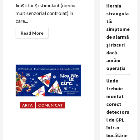
liniștitor și stimulant (mediu
Hernia
multisenzorial controlat) în
strangula
care...
tă:
simptome
Read
Read More
de alarmă
more
about
și riscuri
TRANSAVIA
sprijina
dacă
amenajarea
și
amâni
dotarea
completa
operația
a
unei
Unde
Camere
Senzoriale
trebuie
pentru
susținerea
montat
terapiei
adecvate
corect
ARTA
COMUNICAT
pentru
copiii
detectoru
Asociației
l de GPL
CONIL
Asociația CONIL celebreaza
într-o
Ziua Internaționala a
Persoanelor cu Dizabilitați, 3
bucătărie