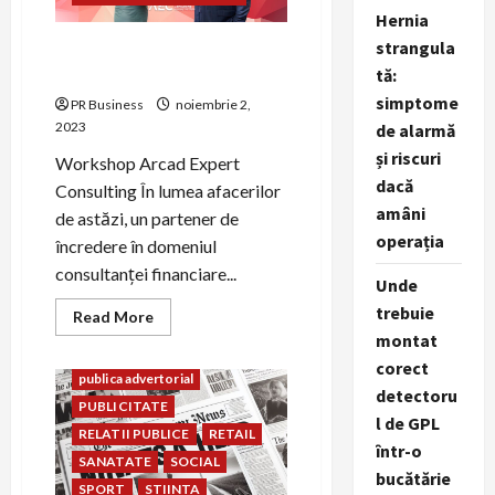
vânzări
Hernia
CONSTRUCTII
strangula
CONTABILITATE
COVID
Tot ce trebuie să știi despre
noul cod fiscal
tă:
CULTURA
CURSURI
simptome
design
DIVERSE
PR Business
noiembrie 2,
2023
de alarmă
EDUCATIE
ENERGIE
și riscuri
FAMILIE
FARMACEUTIC
Workshop Arcad Expert
dacă
FASHION
FINANTE
Consulting În lumea afacerilor
amâni
FOOD
HORECA
HR
de astăzi, un partener de
operația
IMOBILIARE
INDUSTRIE
încredere în domeniul
INSTITUTII PUBLICE
consultanței financiare...
Unde
INTERNET
IT
JURIDIC
trebuie
Read
Read More
LIFESTYLE
LOGISTICA
more
montat
about
MEDIA
NATURA
ONG
Tot
corect
ce
publica advertorial
trebuie
detectoru
PUBLICITATE
să
l de GPL
știi
RELATII PUBLICE
RETAIL
despre
într-o
noul
SANATATE
SOCIAL
cod
bucătărie
fiscal
SPORT
STIINTA