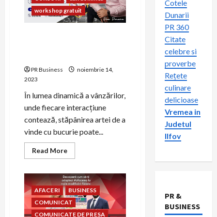
Cotele
workshop gratuit
Dunarii
PR 360
Workshop gratuit pentru
Citate
advertorial
antreprenori și pasionații de
celebre si
vânzări
ADVERTORIAL PLATIT
proverbe
advertorial seo
AFACERI
PR Business
noiembrie 14,
Rețete
2023
Agricultură
culinare
ARHITECTURA
ARTA
În lumea dinamică a vânzărilor,
delicioase
ASIGURARI
AUTO
unde fiecare interacțiune
Vremea in
BANCI
BUSINESS
contează, stăpânirea artei de a
Judetul
Casa si gradina
vinde cu bucurie poate...
Ilfov
CERCETARE
Read
Read More
COMUNICARE
more
about
COMUNICAT
Workshop
gratuit
comunicat de presa
pentru
comunicat de presa granturi
AFACERI
BUSINESS
antreprenori
PR &
și
comunicat de presa online
COMUNICAT
pasionații
BUSINESS
de
COMUNICATE DE PRESA
COMUNICATE DE PRESA