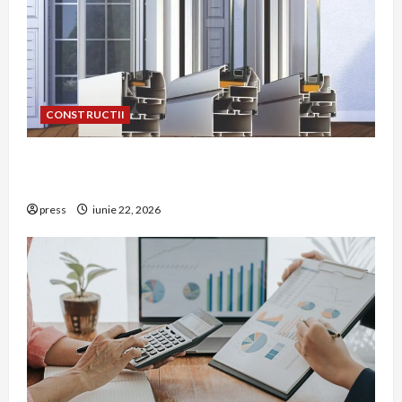
CONSTRUCTII
De ce a devenit tâmplăria din aluminiu o
opțiune aleasă adesea în construcțiile premium
press
iunie 22, 2026