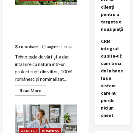
Tinerii
Căsătoriți
clienți
HI Gardens -Parcul tematic
pentru a
din Pădurea Dumbrava din
targeta o
Sibiu, un proiect creat
nouă piață
pentru o experiență
sustenabilă unică
CRM
PR Business
august 11, 2023
integrat
cu site-ul:
Tehnologia de vârf și-a dat
cum treci
întâlnire cu natura într-un
de la haos
proiect rupt din viitor, 100%
la un
românesc și nominalizat...
sistem
Read
Read More
care nu
more
about
pierde
HI
Gardens
niciun
-
client
Parcul
tematic
din
Pădurea
AFACERI
BUSINESS
Dumbrava