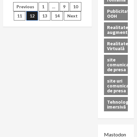
Online
Paginație
Previous
1
…
9
10
Publicitate
OOH
11
12
13
14
Next
articole
Realitatea
augmentată
Realitatea
Virtuală
site
comunicate
de presa
site uri
comunicate
de presa
Tehnologie
imersivă
Mastodon