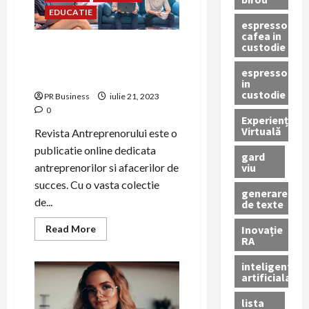
EDUCATIE
espressor
cafea in
custodie
Revista Antreprenorului –
Sursă de inspiratie si
espressor
cunostinte
in
custodie
PR Business
iulie 21, 2023
0
Experiență
Virtuală
Revista Antreprenorului este o
publicatie online dedicata
gard
viu
antreprenorilor si afacerilor de
succes. Cu o vasta colectie
generare
de...
de texte
Read
Inovație
Read More
more
RA
about
Revista
inteligenta
Antreprenorului
artificiala
–
Sursă
de
lista
inspiratie