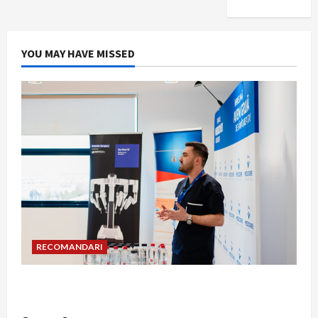
YOU MAY HAVE MISSED
RECOMANDARI
Hernia strangulată: simptome de alarmă și
riscuri dacă amâni operația