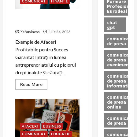
Formare
COMUNICAT
FINANTE
Profesionala
Eurodeal
Exemple de Afaceri
chat
Profitabile
gpt
PR Business
iulie 24, 2023
comunicat
Exemple de Afaceri
de presa
Profitabile pentru Succes
comunicat
Garantat Intrați în lumea
de presa
eveniment
antreprenoriatului cu piciorul
drept înainte și căutați...
comunicat
de presa
Read
Read More
informativ
more
about
comunicat
Exemple
de
de presa
Afaceri
online
Profitabile
comunicate
de presa
AFACERI
BUSINESS
comunicate
COMUNICAT
EDUCATIE