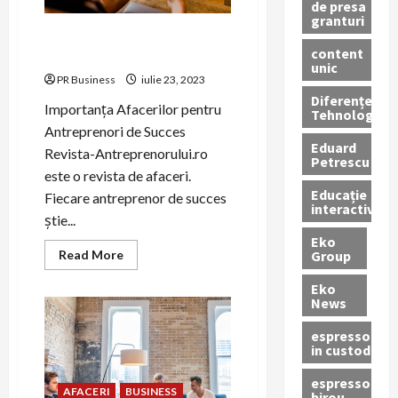
de presa
granturi
Revista de afaceri – Revista-
content
Antreprenorului.ro
unic
PR Business
iulie 23, 2023
Diferențe
Importanța Afacerilor pentru
Tehnologice
Antreprenori de Succes
Eduard
Revista-Antreprenorului.ro
Petrescu
este o revista de afaceri.
Educație
Fiecare antreprenor de succes
interactivă
știe...
Eko
Read
Group
Read More
more
about
Eko
Revista
News
de
afaceri
–
espressoare
Revista-
in custodie
Antreprenorului.ro
espressor
AFACERI
BUSINESS
birou