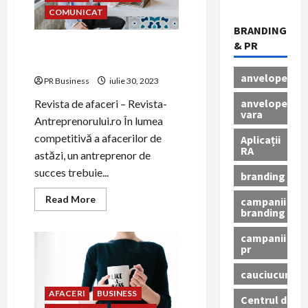
din
COMUNICAT
Sibiu,
un
BRANDING
proiect
& PR
creat
Revista de Afaceri pentru
pentru
antreprenori de succes
o
experiență
anvelope
PR Business
iulie 30, 2023
sustenabilă
unică
anvelope
Revista de afaceri – Revista-
vara
Antreprenorului.ro În lumea
competitivă a afacerilor de
Aplicații
RA
astăzi, un antreprenor de
succes trebuie...
branding
Read
Read More
campanii
more
branding
about
Revista
campanii
de
Afaceri
pr
pentru
antreprenori
cauciucuri
de
succes
AFACERI
BUSINESS
Centrul de