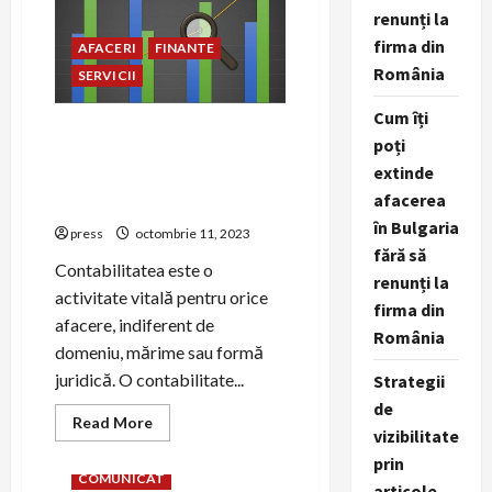
Știri
renunți la
Online
România
firma din
AFACERI
FINANTE
România
SERVICII
Cum îți
Cum să găsești o firmă de
poți
contabilitate care să se
extinde
potrivească nevoilor afacerii
afacerea
tale
în Bulgaria
press
octombrie 11, 2023
fără să
Contabilitatea este o
renunți la
activitate vitală pentru orice
firma din
afacere, indiferent de
România
domeniu, mărime sau formă
juridică. O contabilitate...
Strategii
de
Read
Read More
AFACERI
afaceri Romania
vizibilitate
more
about
baza date
BUSINESS
prin
Cum
COMUNICAT
să
articole,