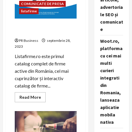
găsești
COMUNICATE DE PRESA
o
advertoria
firmă
listafirme
de
le SEO și
contabilitate
comunicat
care
Listafirme.ro – o necesitate
să
e
se
în mediul de afaceri
potrivească
nevoilor
Woot.ro,
PR Business
septembrie 28,
afacerii
2023
tale
platforma
cu cei mai
Listafirme.ro este primul
multi
catalog complet de firme
curieri
active din România, cel mai
integrati
cuprinzător şi interactiv
din
catalog de firme...
Romania,
Read
Read More
lanseaza
more
about
aplicatie
Listafirme.ro
–
mobila
o
nativa
necesitate
în
mediul