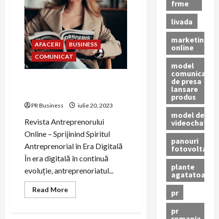
frme
si
cunostinte
livada
marketing
AFACERI
BUSINESS
online
COMUNICAT
model
comunicat
de presa
Revista Antreprenorului
lansare
Online
produs
PR Business
iulie 20, 2023
model de
Revista Antreprenorului
videochat
Online – Sprijinind Spiritul
panouri
Antreprenorial în Era Digitală
fotovoltaice
În era digitală în continuă
plante
evoluție, antreprenoriatul...
agatatoare
Read
Read More
pr
more
about
Revista
pr
Antreprenorului
romania