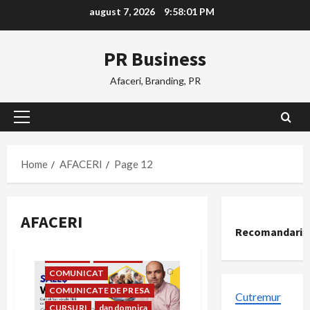
Skip
august 7, 2026
9:58:02 PM
to
content
PR Business
Afaceri, Branding, PR
Primary
Menu
Home
AFACERI
Page 12
AFACERI
Recomandari
AFACERI
BUSINESS
COMUNICAT
COMUNICATE DE PRESA
Cutremur
CURSURI
dan domnica