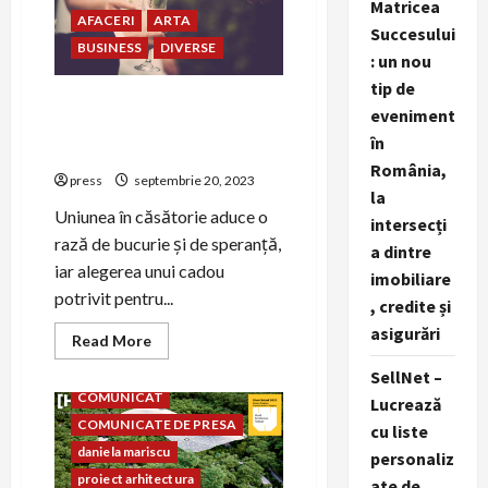
Matricea
de
AFACERI
ARTA
afaceri
Succesului
BUSINESS
DIVERSE
: un nou
tip de
Momente de Celebrare și
eveniment
Cadouri Inspirate pentru
în
Tinerii Căsătoriți
România,
press
septembrie 20, 2023
la
Uniunea în căsătorie aduce o
intersecți
rază de bucurie și de speranță,
a dintre
iar alegerea unui cadou
imobiliare
potrivit pentru...
, credite și
asigurări
Read
Read More
AFACERI
ARHITECTURA
more
about
Casa si gradina
SellNet –
Momente
COMUNICAT
de
Lucrează
Celebrare
COMUNICATE DE PRESA
cu liste
și
Cadouri
daniela mariscu
personaliz
Inspirate
pentru
proiect arhitectura
ate de