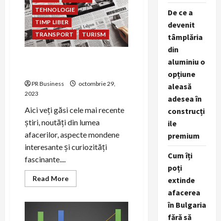
TEHNOLOGIE
De ce a
TIMP LIBER
devenit
TRANSPORT
TURISM
tâmplăria
din
Ziar360.ro – Sursa de Știri
aluminiu o
Online România
opțiune
PR Business
octombrie 29,
aleasă
2023
adesea în
Aici veți găsi cele mai recente
construcți
știri, noutăți din lumea
ile
afacerilor, aspecte mondene
premium
interesante și curiozități
Cum îți
fascinante....
poți
Read
Read More
extinde
more
afacerea
about
Ziar360.ro
în Bulgaria
–
Sursa
fără să
de