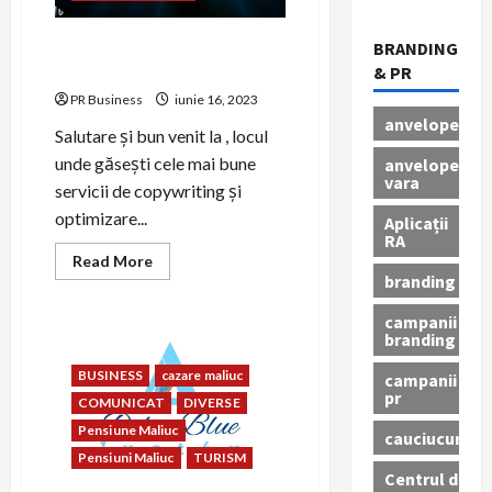
Model comunicat de presă –
BRANDING
prbusiness.ro
& PR
PR Business
iunie 16, 2023
anvelope
Salutare și bun venit la , locul
unde găsești cele mai bune
anvelope
vara
servicii de copywriting și
optimizare...
Aplicații
RA
Read
Read More
more
branding
about
Model
campanii
comunicat
de
branding
presă
–
BUSINESS
cazare maliuc
campanii
prbusiness.ro
pr
COMUNICAT
DIVERSE
Pensiune Maliuc
cauciucuri
Pensiuni Maliuc
TURISM
Centrul de