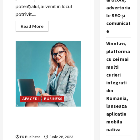
potențialul, ai venit în locul
advertoria
potrivit....
le SEO și
comunicat
Read
Read More
more
e
about
Cum
Woot.ro,
să
valorifici
platforma
un
hectar
cu cei mai
de
pământ
multi
curieri
integrati
din
Romania,
AFACERI
BUSINESS
lanseaza
aplicatie
Totul despre lumea
afacerilor: Cum să atingem
mobila
succesul
nativa
PR Business
iunie 28, 2023