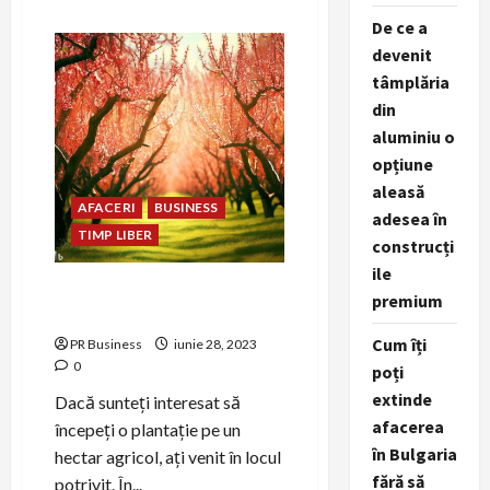
about
De ce a
Cat
de
devenit
profitabilă
este
tâmplăria
o
livadă
din
de
un
aluminiu o
hectar?
opțiune
aleasă
AFACERI
BUSINESS
adesea în
TIMP LIBER
construcți
ile
Ce pomi să plantez pe un
premium
hectar agricol?
Cum îți
PR Business
iunie 28, 2023
0
poți
extinde
Dacă sunteți interesat să
afacerea
începeți o plantație pe un
în Bulgaria
hectar agricol, ați venit în locul
fără să
potrivit. În...