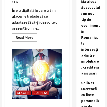
Matricea
0
Succesului
În era digitală în care trăim,
: un nou
afacerile trebuie să se
tip de
adapteze și să-și dezvolte o
eveniment
prezență online...
în
România,
Read
Read More
more
la
about
Totul
intersecți
despre
lumea
a dintre
afacerilor:
Cum
imobiliare
să
, credite și
atingem
succesul
asigurări
SellNet –
Lucrează
AFACERI
BUSINESS
cu liste
personaliz
Strategii de management
ate de