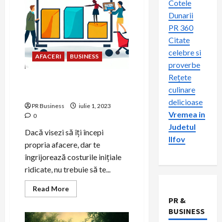
Cotele
Dunarii
PR 360
Citate
celebre si
AFACERI
BUSINESS
proverbe
Rețete
Cum să îți începi o afacere cu
culinare
buget redus
delicioase
PR Business
iulie 1, 2023
Vremea in
0
Judetul
Dacă visezi să îți începi
Ilfov
propria afacere, dar te
îngrijorează costurile inițiale
ridicate, nu trebuie să te...
Read
Read More
more
PR &
about
Cum
BUSINESS
să