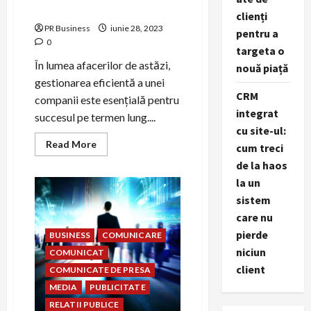
eficiente pentru afaceri
clienți
PR Business
iunie 28, 2023
pentru a
0
targeta o
În lumea afacerilor de astăzi,
nouă piață
gestionarea eficientă a unei
CRM
companii este esențială pentru
integrat
succesul pe termen lung....
cu site-ul:
Read
Read More
cum treci
more
about
de la haos
Strategii
la un
de
management
sistem
eficiente
pentru
care nu
afaceri
pierde
BUSINESS
COMUNICARE
niciun
COMUNICAT
client
COMUNICATE DE PRESA
MEDIA
PUBLICITATE
RELATII PUBLICE