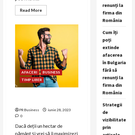
renunți la
Read
Read More
firma din
more
about
România
Ce
pomi
să
Cum îți
plantez
pe
poți
un
extinde
hectar
agricol?
afacerea
în Bulgaria
fără să
AFACERI
BUSINESS
renunți la
TIMP LIBER
firma din
România
Cum să valorifici un hectar
de pământ
Strategii
PR Business
iunie 28, 2023
de
0
vizibilitate
Dacă deții un hectar de
prin
pământ și vrei să îi maximizezi
articole,