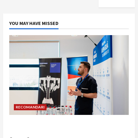
YOU MAY HAVE MISSED
RECOMANDARI
Hernia strangulată: simptome de alarmă și
riscuri dacă amâni operația