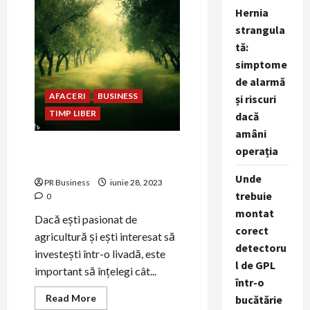
îți
începi
Hernia
o
strangula
afacere
cu
tă:
buget
redus
simptome
de alarmă
AFACERI
BUSINESS
și riscuri
TIMP LIBER
dacă
amâni
Cat de profitabilă este o
operația
livadă de un hectar?
Unde
PR Business
iunie 28, 2023
trebuie
0
montat
Dacă ești pasionat de
corect
agricultură și ești interesat să
detectoru
investești într-o livadă, este
l de GPL
important să înțelegi cât...
într-o
Read
Read More
bucătărie
more