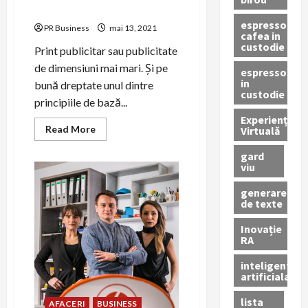
outdoor
espressor
PR Business
mai 13, 2021
cafea in
custodie
Print publicitar sau publicitate
de dimensiuni mai mari. Și pe
espressor
in
bună dreptate unul dintre
custodie
principiile de bază...
Experiență
Read
Read More
Virtuală
more
about
gard
Print
viu
publicitar
–
o
generare
metodă
de texte
sigură
de
promovare
Inovație
outdoor
RA
inteligenta
artificiala
lista
AFACERI
BUSINESS