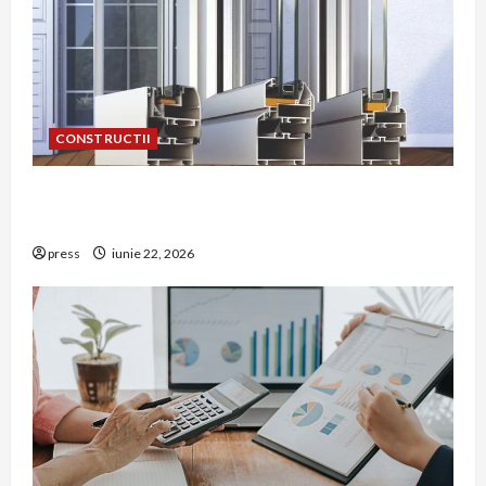
CONSTRUCTII
De ce a devenit tâmplăria din aluminiu o
opțiune aleasă adesea în construcțiile premium
press
iunie 22, 2026