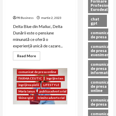
Formare
Profesionala
Cazare Maliuc – Delta Blue
Eurodeal
Just 4u
PR Business
martie 2, 2023
chat
gpt
Delta Blue din Maliuc, Delta
advertorial
advertorial seo
comunicat
Dunării este o pensiune
Beauty
BUSINESS
de presa
minunată ce oferă o
COMUNICAT
experiență unică de cazare...
comunicat
comunicat de presa
de presa
comunicat de presa granturi
eveniment
Read
Read More
comunicat de presa gratuit
more
about
comunicat
comunicat de presa lansare proiect
Cazare
de presa
Maliuc
informativ
comunicat de presa online
–
Delta
FARMACEUTIC
ingrijire ten
Blue
comunicat
Just
ingrijirea pielii
LIFESTYLE
de presa
4u
online
Maria Ianus
publica advertorial
Skinergist
trimite advertorial
comunicate
de presa
Skinergist.com – îngrijirea
comunicate