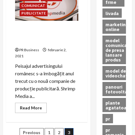
frme
COMUNICAT
livada
PUBLICITATE
marketing
Shrimp Media – agenție de
online
producție publicitară
model
născută în pandemie
comunicat
de presa
PR Business
februarie 2,
lansare
2021
produs
Peisajul advertisingului
model de
românesc s-a îmbogățit anul
videochat
trecut cu o nouă companie de
panouri
producție publicitară. Shrimp
fotovoltaice
Media a...
plante
agatatoare
Read
Read More
more
about
pr
Shrimp
Media
–
pr
Paginație
Previous
1
2
3
agenție
romania