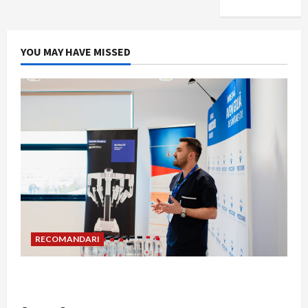
YOU MAY HAVE MISSED
RECOMANDARI
Hernia strangulată: simptome de alarmă și
riscuri dacă amâni operația