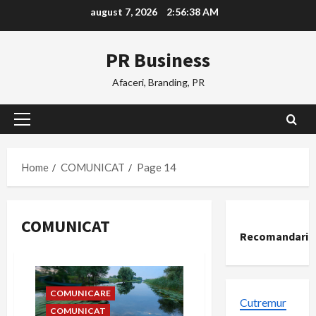
Skip
august 7, 2026
2:56:39 AM
to
content
PR Business
Afaceri, Branding, PR
Primary
Menu
Home
COMUNICAT
Page 14
COMUNICAT
Recomandari
COMUNICARE
Cutremur
COMUNICAT