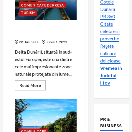
Cotele
COMUNICATE DE PRESA
Dunarii
TURISM
PR 360
Citate
Delta Dunării – Descoperă
celebre si
biodiversitatea unică
proverbe
PR Business
iunie 1, 2023
Rețete
Delta Dunării, situată în sud-
culinare
estul Europei, este una dintre
delicioase
cele mai impresionante zone
Vremea in
naturale protejate din lume....
Judetul
Ilfov
Read
Read More
more
about
Delta
Dunării
–
Descoperă
biodiversitatea
unică
PR &
BUSINESS
COMUNICARE