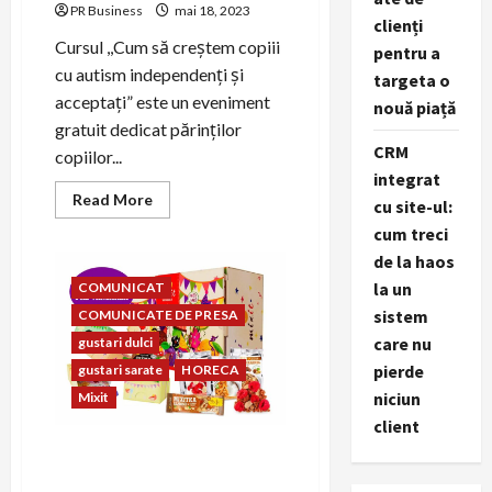
PR Business
mai 18, 2023
clienți
Cursul ,,Cum să creștem copiii
pentru a
cu autism independenți și
targeta o
acceptați” este un eveniment
nouă piață
gratuit dedicat părinților
CRM
copiilor...
integrat
Read
Read More
cu site-ul:
more
about
cum treci
Asociatia
de la haos
Family
Love
la un
COMUNICAT
organizeaza
un
sistem
COMUNICATE DE PRESA
curs
gratuit
care nu
gustari dulci
pentru
parintii
pierde
gustari sarate
HORECA
copiilor
niciun
Mixit
cu
autism
client
Mixit sărbătorește 13 ani și
lansează amestecuri