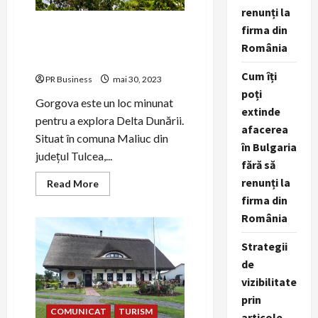
renunți la
Gorgova – Explorând
firma din
frumusețea naturală a
România
Deltei Dunării
Cum îți
PR Business
mai 30, 2023
poți
Gorgova este un loc minunat
extinde
pentru a explora Delta Dunării.
afacerea
Situat în comuna Maliuc din
în Bulgaria
județul Tulcea,...
fără să
renunți la
Read
Read More
more
firma din
about
Gorgova
România
–
Explorând
frumusețea
Strategii
naturală
a
de
Deltei
vizibilitate
Dunării
prin
COMUNICAT
TURISM
articole,