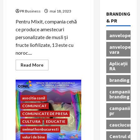
aniversare
PR Business
mai 18, 2023
BRANDING
& PR
Pentru Mixit, compania cehă
ce produce amestecuri
anvelope
personalizate de musli și
fructe liofilizate, 13 este cu
anvelope
vara
noroc....
Aplicații
Read
Read More
RA
more
about
Mixit
branding
sărbătorește
13
ani
campanii
și
branding
asocitia conil
lansează
amestecuri
COMUNICAT
campanii
aniversare
pr
COMUNICATE DE PRESA
CULTURA
EDUCATIE
cauciucuri
swimathonbucuresti
Centrul de
valuri de bine