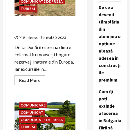
COMUNICATE DE PRESA
De ce a
TURISM
devenit
tâmplăria
Pensiunea Fortuna – Cazare
din
Delta Dunarii
aluminiu o
PR Business
mai 30, 2023
opțiune
Delta Dunării este una dintre
aleasă
cele mai frumoase și bogate
adesea în
rezervații naturale din Europa,
construcți
iar excursiile în...
ile
premium
Read
Read More
more
about
Cum îți
Pensiunea
Fortuna
poți
–
Cazare
extinde
COMUNICARE
Delta
Dunarii
afacerea
COMUNICAT
în Bulgaria
COMUNICATE DE PRESA
fără să
TURISM