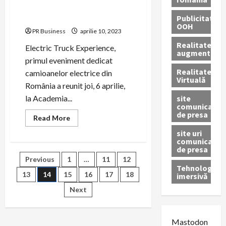
interesată de transportul
electric
Publicitate
OOH
PR Business
aprilie 10, 2023
Realitatea
Electric Truck Experience,
augmentată
primul eveniment dedicat
Realitatea
camioanelor electrice din
Virtuală
România a reunit joi, 6 aprilie,
site
la Academia...
comunicate
de presa
Read
Read More
more
about
site uri
Industria
comunicate
de
de presa
transport
Paginație
Previous
1
…
11
12
și
logistică
Tehnologie
din
13
14
15
16
17
18
imersivă
articole
România,
interesată
Next
de
transportul
electric
Mastodon