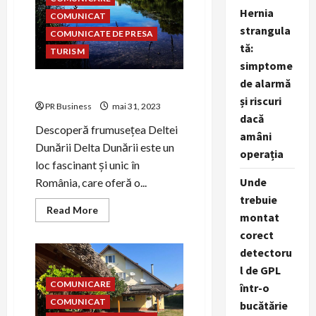
Hernia
COMUNICAT
strangula
COMUNICATE DE PRESA
tă:
TURISM
simptome
de alarmă
Excursii in Delta Dunării
și riscuri
PR Business
mai 31, 2023
dacă
Descoperă frumusețea Deltei
amâni
Dunării Delta Dunării este un
operația
loc fascinant și unic în
Unde
România, care oferă o...
trebuie
Read
Read More
montat
more
about
corect
Excursii
in
detectoru
Delta
Dunării
l de GPL
COMUNICARE
într-o
COMUNICAT
bucătărie