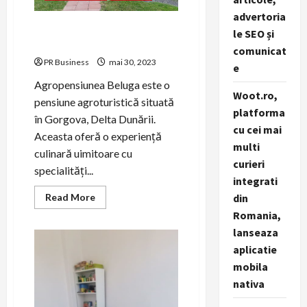
advertoria
Cazare Delta Dunarii –
le SEO și
Agropensiunea Beluga
comunicat
PR Business
mai 30, 2023
e
Agropensiunea Beluga este o
Woot.ro,
pensiune agroturistică situată
platforma
în Gorgova, Delta Dunării.
cu cei mai
Aceasta oferă o experiență
multi
culinară uimitoare cu
curieri
specialități...
integrati
Read
Read More
din
more
Romania,
about
Cazare
lanseaza
Delta
Dunarii
aplicatie
–
Agropensiunea
mobila
Beluga
nativa