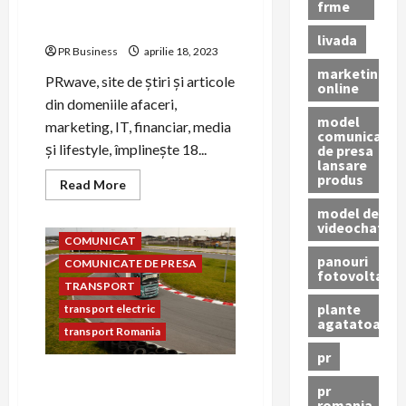
frme
PRwave.ro aniversează 18
ani pe 18 aprilie
livada
PR Business
aprilie 18, 2023
marketing
PRwave, site de știri și articole
online
din domeniile afaceri,
model
marketing, IT, financiar, media
comunicat
și lifestyle, împlinește 18...
de presa
lansare
produs
Read
Read More
more
about
model de
PRwave.ro
videochat
aniversează
COMUNICAT
18
panouri
ani
COMUNICATE DE PRESA
pe
fotovoltaice
18
TRANSPORT
aprilie
plante
transport electric
agatatoare
transport Romania
pr
Industria de transport și
pr
logistică din România,
romania