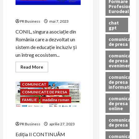
Formare
Profesionala
Eurodeal
FACEM VALURI DE BINE!
PR Business
mai 7, 2023
chat
gpt
CONIL, singura asociație din
comunicat
România care a dezvoltat un
de presa
sistem de educație incluziv și
un întreg ecosistem...
comunicat
de presa
eveniment
Read
Read More
antrepremame
more
about
comunicat
antrepremame bazar
FACEM
de presa
VALURI
COMUNICAT
informativ
DE
COMUNICATE DE PRESA
BINE!
comunicat
FAMILIE
madalina roman
de presa
online
ANTREPREMAME BAZAR
comunicate
de presa
PR Business
aprilie 27, 2023
Ediția II CONTINUĂM
comunicate