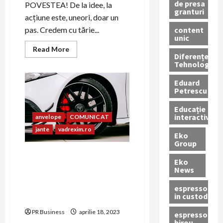
de presa
POVESTEA! De la idee, la
granturi
acțiune este, uneori, doar un
content
pas. Credem cu tărie...
unic
Read
Read More
Diferențe
more
about
Tehnologice
ANTREPREMAME
BAZAR
Eduard
Petrescu
Educație
interactivă
anvelope
COMUNICAT
jante
vadrexim.ro
Eko
Group
Descopera calitatea si
Eko
profesionalismul
News
magazinului online
Vadrexim.ro pentru
espressoare
in custodie
Anvelope si Jante
PR Business
aprilie 18, 2023
espressor
birou