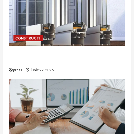
CONSTRUCTII
De ce a devenit tâmplăria din aluminiu o
opțiune aleasă adesea în construcțiile premium
press
iunie 22, 2026