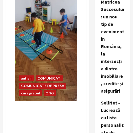
Matricea
Succesului
: un nou
tip de
eveniment
în
România,
la
intersecți
a dintre
imobiliare
autism
COMUNICAT
, credite și
COMUNICATE DE PRESA
asigurări
curs gratuit
ONG
SellNet –
Asociatia Family Love
Lucrează
organizeaza un curs gratuit
cu liste
pentru parintii copiilor cu
personaliz
autism
ate de