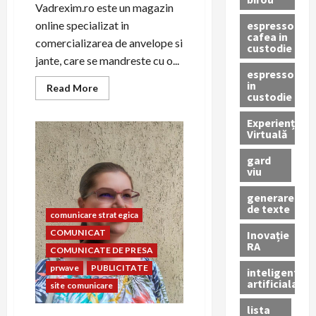
Vadrexim.ro este un magazin
espressor
online specializat in
cafea in
comercializarea de anvelope si
custodie
jante, care se mandreste cu o...
espressor
in
Read
Read More
custodie
more
about
Descopera
Experiență
calitatea
Virtuală
si
profesionalismul
magazinului
gard
online
viu
Vadrexim.ro
pentru
Anvelope
generare
si
de texte
comunicare strategica
Jante
COMUNICAT
Inovație
RA
COMUNICATE DE PRESA
prwave
PUBLICITATE
inteligenta
artificiala
site comunicare
lista